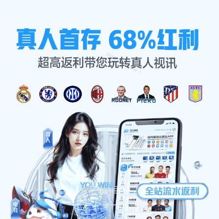
主营产品
首页
主营产品