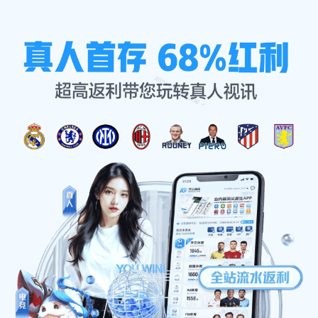
主营产品
首页
主营产品