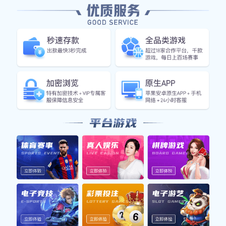
1、成长背景
许多体育明星都有着不同寻常的成长背景，他们往往来自普
通家庭，甚至有些人出生在贫困地区。在这样的环境中，他
们没有丰厚的物质条件，却拥有强烈的求知欲和对运动的热
爱。例如，中国著名乒乓球选手马龙，他自小生活在一个普
通家庭，但这并没有阻止他对乒乓球事业的追求。他在邻里
小巷中练习打球，用尽全力争取每一次机会。
同样，篮球巨星姚明也有着励志的成长历程。他身高优势显
著，却是在艰苦训练下锻炼出来。姚明在少年时期便承受着
来自父母和教练双重压力，但他始终保持积极向上的态度，
通过不断努力克服了种种困难，最终成为国际篮坛的一代传
奇。
这些体育明星在成长过程中不仅要面对经济上的困难，更要
克服心理上的挑战。他们学习如何在逆境中坚韧不拔，从而
为日后的成功奠定了坚实基础。这种早期经历让他们更能体
会到成功的不易，也促使他们更加珍惜来之不易的荣耀。